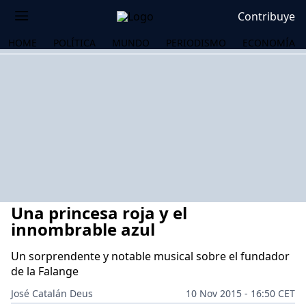
Contribuye
HOME
POLÍTICA
MUNDO
PERIODISMO
ECONOMÍA
Una princesa roja y el
innombrable azul
Un sorprendente y notable musical sobre el fundador
de la Falange
OS
José Catalán Deus
10 Nov 2015 - 16:50 CET