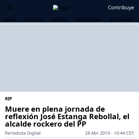
Contribuye
HOME
POLÍTICA
MUNDO
PERIODISMO
ECONOMÍA
RIP
Muere en plena jornada de
reflexión José Estanga Rebollal, el
alcalde rockero del PP
OS
Periodista Digital
28 Abr 2019 - 10:44 CET