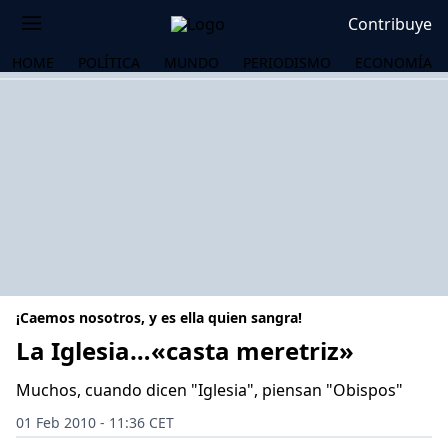
Contribuye
HOME
POLÍTICA
MUNDO
PERIODISMO
ECONOMÍA
¡Caemos nosotros, y es ella quien sangra!
La Iglesia…«casta meretriz»
Muchos, cuando dicen "Iglesia", piensan "Obispos"
OS
01 Feb 2010 - 11:36 CET