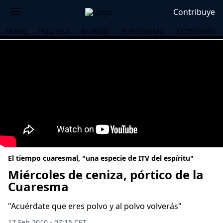
Contribuye
HOME
POLÍTICA
MUNDO
PERIODISMO
ECONOMÍA
El tiempo cuaresmal, "una especie de ITV del espíritu"
Miércoles de ceniza, pórtico de la
Cuaresma
OS
"Acuérdate que eres polvo y al polvo volverás"
17 Feb 2010 - 07:15 CET