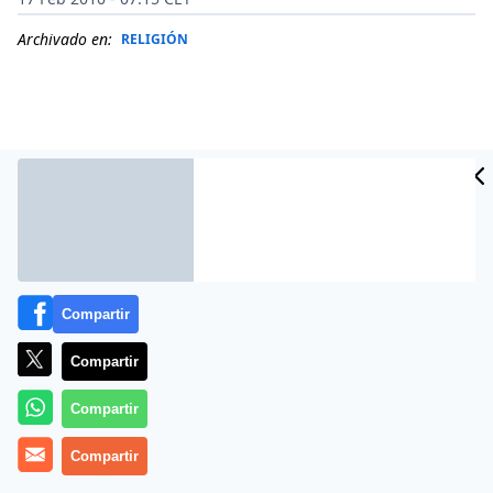
Archivado en:
RELIGIÓN
Compartir
Compartir
(
José María Gil
).-Hoy comienza para los cristianos la
Compartir
Cuaresma
, tiempo que, según señaló el Concilio
Vaticano II, «prepara a los fieles, entregados más
Compartir
intensamente a oír la Palabra de Dios y a la oración,