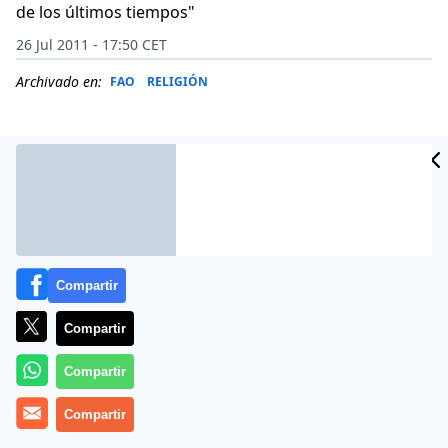
de los últimos tiempos"
26 Jul 2011 - 17:50 CET
Archivado en:
FAO
RELIGIÓN
Compartir
Compartir
Compartir
El
Servicio Jesuita para los Refugiados (SRJ)
ha
Compartir
asegurado en un comunicado que «si no se actúa
inmediatamente, la hambruna se extenderá al sur de