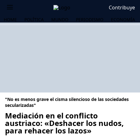
Contribuye
HOME
POLÍTICA
MUNDO
PERIODISMO
ECONOMÍA
"No es menos grave el cisma silencioso de las sociedades
secularizadas"
Mediación en el conflicto
austriaco: «Deshacer los nudos,
OS
para rehacer los lazos»