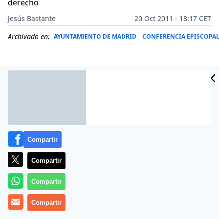
derecho
Jesús Bastante
20 Oct 2011 - 18:17 CET
Archivado en:
AYUNTAMIENTO DE MADRID
CONFERENCIA EPISCOPA
Compartir
Compartir
Compartir
(
Jesús Bastante
).- Tal día como hoy, hace
dos meses
,
más de un millón de jóvenes se agolpaban entre la
Compartir
lluvia y el viento, en el aeródromo de Cuatro Vientos. El