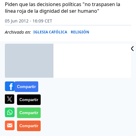
Piden que las decisiones políticas "no traspasen la
línea roja de la dignidad del ser humano"
05 Jun 2012 - 16:09 CET
Archivado en:
IGLESIA CATÓLICA
RELIGIÓN
Compartir
Compartir
Compartir
Compartir
«Los débiles comienzan a sufrir de verdad, y el sentido
de humanidad se funde», han advertido
cinco