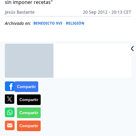
sin imponer recetas"
Jesús Bastante
20 Sep 2012 - 20:13 CET
Archivado en:
BENEDICTO XVI
RELIGIÓN
Compartir
Compartir
Compartir
(
Jesús Bastante
).- El Salón de Actos del Colegio Mayor
Chaminade acogió esta tarde la presentación de
Compartir
«
Cuidar la vida. Cuestiones Bioéticas
«, el primer libro