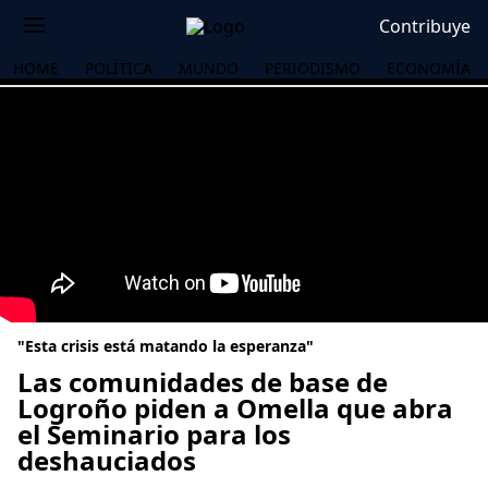
Contribuye
HOME
POLÍTICA
MUNDO
PERIODISMO
ECONOMÍA
"Esta crisis está matando la esperanza"
Las comunidades de base de
Logroño piden a Omella que abra
el Seminario para los
OS
deshauciados