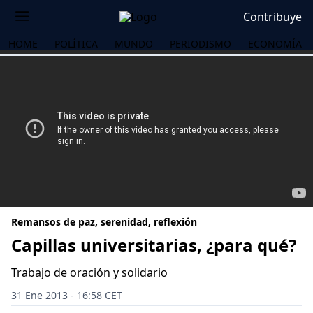
Contribuye
HOME
POLÍTICA
MUNDO
PERIODISMO
ECONOMÍA
Remansos de paz, serenidad, reflexión
Capillas universitarias, ¿para qué?
Trabajo de oración y solidario
OS
31 Ene 2013 - 16:58 CET