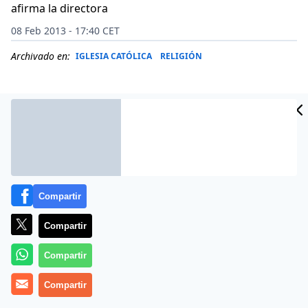
afirma la directora
08 Feb 2013 - 17:40 CET
Archivado en:
IGLESIA CATÓLICA
RELIGIÓN
Compartir
Compartir
Compartir
El filme de la realizadora polaca Malgoska Szumowska,
Compartir
«
En el nombre del…
«, que cuenta la historia de amor
entre un sacerdote, Adán, y un muchacho, proyectado