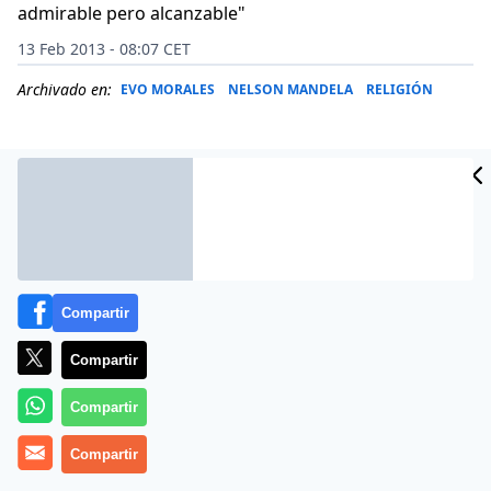
admirable pero alcanzable"
13 Feb 2013 - 08:07 CET
Archivado en:
EVO MORALES
NELSON MANDELA
RELIGIÓN
Compartir
Compartir
Compartir
Soy
Antonio Kuri Breña Romero de Terreros
,
Compartir
mexicano de nacimiento y misionero de corazón. Nací
en México DF el 1 de octubre de 1960. A los 18 años de