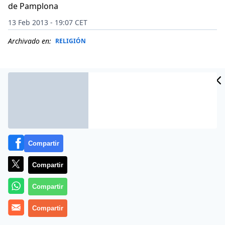
de Pamplona
13 Feb 2013 - 19:07 CET
Archivado en:
RELIGIÓN
Compartir
Compartir
Compartir
Los obispos de Pamplona, Bilbao, Vitoria y San
Compartir
Sebastián perciben en la sociedad una «
crisis
antropológica, ética y cultural
» en la que los