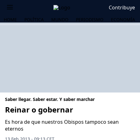
Contribuye
HOME
POLÍTICA
MUNDO
PERIODISMO
ECONOMÍA
Saber llegar. Saber estar. Y saber marchar
Reinar o gobernar
Es hora de que nuestros Obispos tampoco sean
OS
eternos
13 Feb 2013 - 09:13 CET