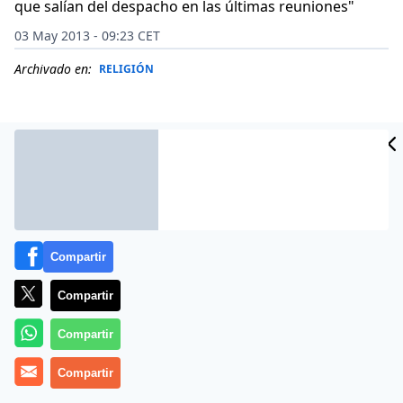
que salían del despacho en las últimas reuniones"
03 May 2013 - 09:23 CET
Archivado en:
RELIGIÓN
Compartir
Compartir
Compartir
(
Foro de Curas de Bizkaia
).-
Tres años y unos día
s. Podía
ser la sentencia de un juez dictando la pena de un
Compartir
recluso.
Es lo que le ha durado a Monseñor Munilla