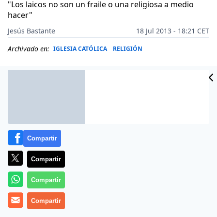
"Los laicos no son un fraile o una religiosa a medio
hacer"
Jesús Bastante
18 Jul 2013 - 18:21 CET
Archivado en:
IGLESIA CATÓLICA
RELIGIÓN
Compartir
Compartir
Compartir
(
Jesús Bastante
Compartir
)-
Rodrigo Hidalgo
es dominico,
responsable de Pastoral Juvenil Vocacional en España