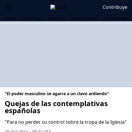
Contribuye
HOME
POLÍTICA
MUNDO
PERIODISMO
ECONOMÍA
"El poder masculino se agarra a un clavo ardiendo"
Quejas de las contemplativas
españolas
OS
"Para no perder su control sobre la tropa de la Iglesia"
20 Oct 2013 - 09:21 CET