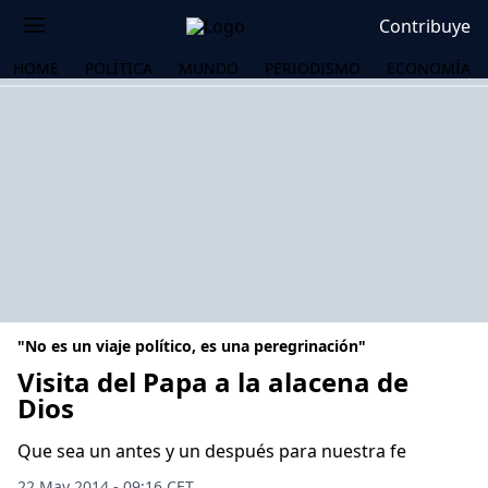
Contribuye
HOME
POLÍTICA
MUNDO
PERIODISMO
ECONOMÍA
"No es un viaje político, es una peregrinación"
Visita del Papa a la alacena de
Dios
OS
Que sea un antes y un después para nuestra fe
22 May 2014 - 09:16 CET