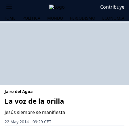
Contribuye
HOME
POLÍTICA
MUNDO
PERIODISMO
ECONOMÍA
Jairo del Agua
La voz de la orilla
Jesús siempre se manifiesta
OS
22 May 2014 - 09:29 CET