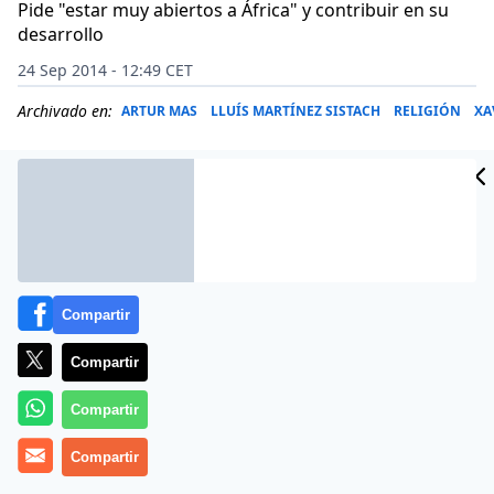
Pide "estar muy abiertos a África" y contribuir en su
desarrollo
24 Sep 2014 - 12:49 CET
Archivado en:
ARTUR MAS
LLUÍS MARTÍNEZ SISTACH
RELIGIÓN
XA
Compartir
Compartir
Compartir
El cardenal arzobispo de Barcelona,
Compartir
Lluís Martínez
Sistach,
ha clamado este miércoles contra la