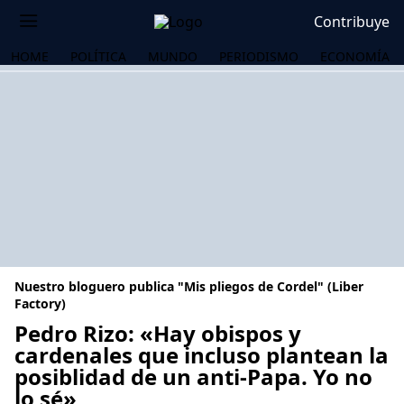
Contribuye
HOME
POLÍTICA
MUNDO
PERIODISMO
ECONOMÍA
Nuestro bloguero publica "Mis pliegos de Cordel" (Liber
Factory)
Pedro Rizo: «Hay obispos y
cardenales que incluso plantean la
OS
posiblidad de un anti-Papa. Yo no
lo sé»