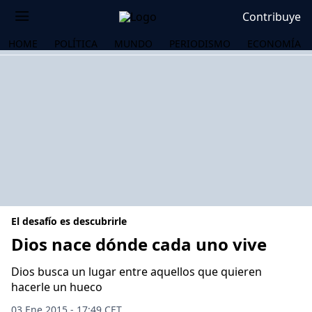
Contribuye
HOME
POLÍTICA
MUNDO
PERIODISMO
ECONOMÍA
El desafío es descubrirle
Dios nace dónde cada uno vive
Dios busca un lugar entre aquellos que quieren
OS
hacerle un hueco
03 Ene 2015 - 17:49 CET