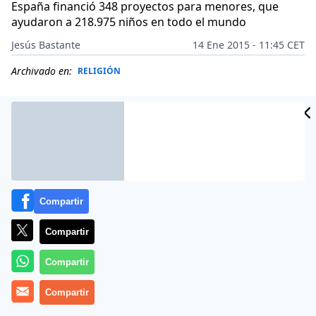
España financió 348 proyectos para menores, que
ayudaron a 218.975 niños en todo el mundo
Jesús Bastante
14 Ene 2015 - 11:45 CET
Archivado en:
RELIGIÓN
Compartir
Compartir
Compartir
(
Jesús Bastante
Compartir
).- Un corazón que va siendo construido
por niños, que representa el mundo sostenido por la