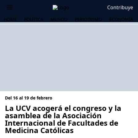
Contribuye
HOME
POLÍTICA
MUNDO
PERIODISMO
ECONOMÍA
Del 16 al 19 de febrero
La UCV acogerá el congreso y la
asamblea de la Asociación
Internacional de Facultades de
OS
Medicina Católicas