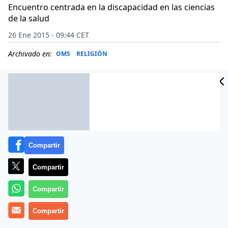
Encuentro centrada en la discapacidad en las ciencias
de la salud
26 Ene 2015 - 09:44 CET
Archivado en:
OMS
RELIGIÓN
Compartir
Compartir
Compartir
Compartir
(
Avan
).- La
Universidad Católica de Valencia «San
Vicente Mártir»
acogerá la reunión del grupo sectorial