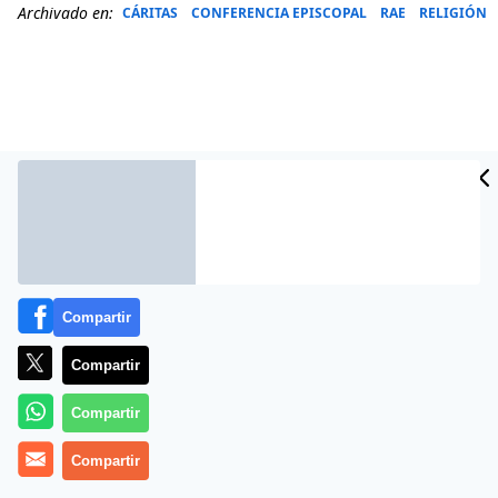
Archivado en:
CÁRITAS
CONFERENCIA EPISCOPAL
RAE
RELIGIÓN
Compartir
Más información
Compartir
Compartir
Compartir