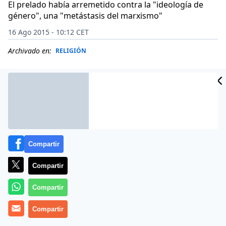
El prelado había arremetido contra la "ideología de
género", una "metástasis del marxismo"
16 Ago 2015 - 10:12 CET
Archivado en:
RELIGIÓN
Compartir
Compartir
Compartir
Más información
Compartir