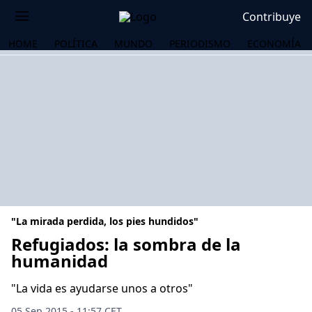
Contribuye
HOME
POLÍTICA
MUNDO
PERIODISMO
ECONOMÍA
"La mirada perdida, los pies hundidos"
Refugiados: la sombra de la
humanidad
OS
"La vida es ayudarse unos a otros"
05 Sep 2015 - 11:57 CET