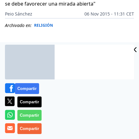
se debe favorecer una mirada abierta"
Peio Sánchez
06 Nov 2015 - 11:31 CET
Archivado en:
RELIGIÓN
Compartir
Compartir
Compartir
(
P. Sánchez
).- Sin mucho orden, a vuela pluma, algunos
Compartir
retos con los que se enfrentará el n
uevo arzobispo
que no son más que las preocupaciones y