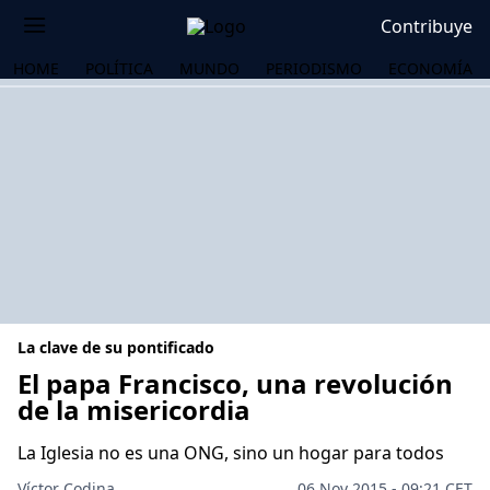
Contribuye
HOME
POLÍTICA
MUNDO
PERIODISMO
ECONOMÍA
La clave de su pontificado
El papa Francisco, una revolución
de la misericordia
OS
La Iglesia no es una ONG, sino un hogar para todos
Víctor Codina
06 Nov 2015 - 09:21 CET