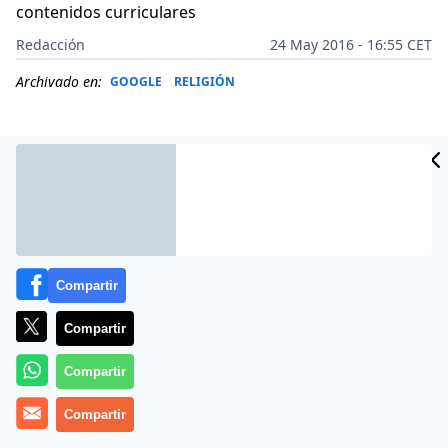
contenidos curriculares
Redacción
24 May 2016 - 16:55 CET
Archivado en:
GOOGLE
RELIGIÓN
Compartir
Compartir
Compartir
(
Edelvives
).-
Edelvives
y Google
trabajan
Compartir
conjuntamente, desde hace tiempo, en un
acuerdo de
alto componente estratégico
que ha fructificado en