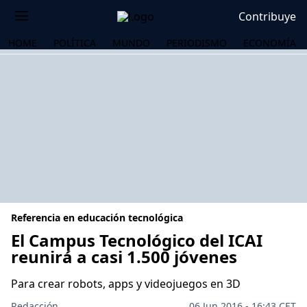
Contribuye
HOME
POLÍTICA
MUNDO
PERIODISMO
ECONOMÍA
Referencia en educación tecnológica
El Campus Tecnológico del ICAI
reunirá a casi 1.500 jóvenes
OS
Para crear robots, apps y videojuegos en 3D
Redacción
06 Jun 2016 - 16:43 CET