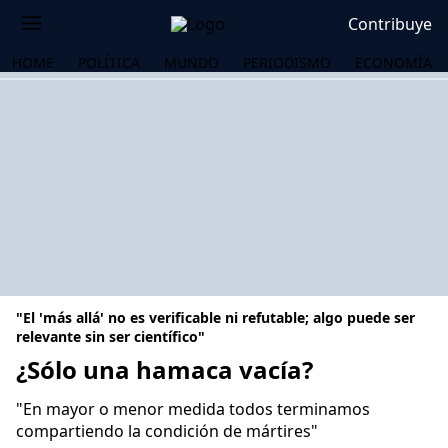
Contribuye
HOME
POLÍTICA
MUNDO
PERIODISMO
ECONOMÍA
"El 'más allá' no es verificable ni refutable; algo puede ser
relevante sin ser científico"
¿Sólo una hamaca vacía?
OS
"En mayor o menor medida todos terminamos
compartiendo la condición de mártires"