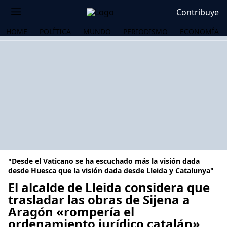
Contribuye
HOME
POLÍTICA
MUNDO
PERIODISMO
ECONOMÍA
"Desde el Vaticano se ha escuchado más la visión dada
desde Huesca que la visión dada desde Lleida y Catalunya"
El alcalde de Lleida considera que
trasladar las obras de Sijena a
OS
Aragón «rompería el
ordenamiento jurídico catalán»