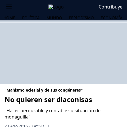
Contribuye
HOME
POLÍTICA
MUNDO
PERIODISMO
ECONOMÍA
"Mahismo eclesial y de sus congéneres"
No quieren ser diaconisas
"Hacer perdurable y rentable su situación de
OS
monaguilla"
23 Ago 2016 - 14:59 CET