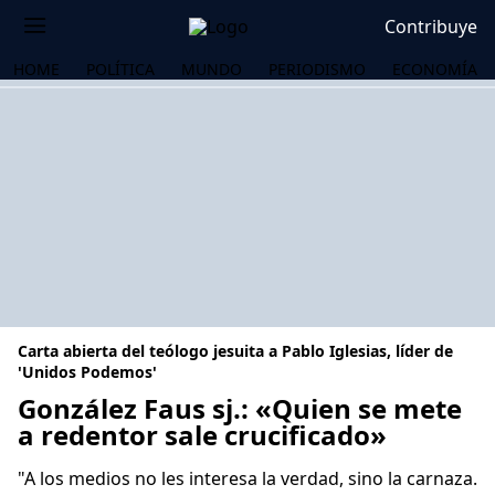
Contribuye
HOME
POLÍTICA
MUNDO
PERIODISMO
ECONOMÍA
Carta abierta del teólogo jesuita a Pablo Iglesias, líder de
'Unidos Podemos'
González Faus sj.: «Quien se mete
a redentor sale crucificado»
OS
"A los medios no les interesa la verdad, sino la carnaza.