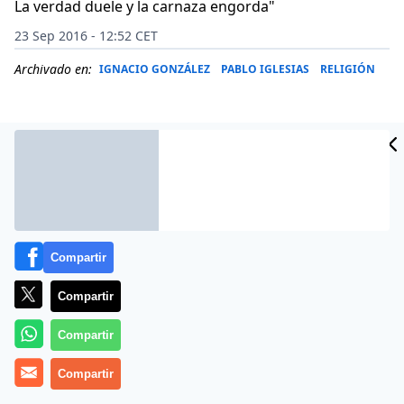
La verdad duele y la carnaza engorda"
23 Sep 2016 - 12:52 CET
Archivado en:
IGNACIO GONZÁLEZ
PABLO IGLESIAS
RELIGIÓN
Compartir
Compartir
Compartir
(
José Ignacio González Faus, sj.
).-
Amigo Pablo:
Te
escribe alguien admirador de un papa que dijo que
Compartir
nuestro sistema económico «mata» y que él «nunca ha