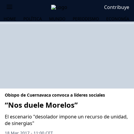
Contribuye
HOME
POLÍTICA
MUNDO
PERIODISMO
ECONOMÍA
Obispo de Cuernavaca convoca a líderes sociales
“Nos duele Morelos”
El escenario "desolador impone un recurso de unidad,
OS
de sinergias"
18 Mar 2017 - 11:00 CET