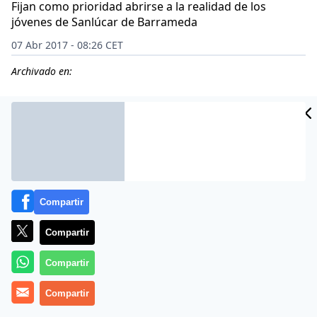
Fijan como prioridad abrirse a la realidad de los
jóvenes de Sanlúcar de Barrameda
07 Abr 2017 - 08:26 CET
Archivado en:
Compartir
Compartir
Compartir
(
Hermanos de LaSalle
Compartir
).-
Los Hermanos de las Escuelas
Cristianas (La Salle) y los Hermanos Maristas