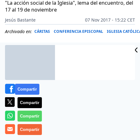
"La acción social de la Iglesia", lema del encuentro, del
17 al 19 de noviembre
Jesús Bastante
07 Nov 2017 - 15:22 CET
Archivado en:
CÁRITAS
CONFERENCIA EPISCOPAL
IGLESIA CATÓLIC
Compartir
Compartir
Compartir
(
Jesús Bastante
Compartir
).- Más de
9.000 instituciones
asistenciales y caritativas
de la Iglesia católica