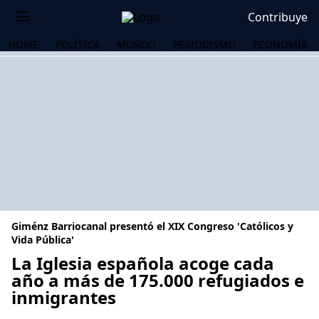
Contribuye
HOME
POLÍTICA
MUNDO
PERIODISMO
ECONOMÍA
Giménz Barriocanal presentó el XIX Congreso 'Católicos y
Vida Pública'
La Iglesia española acoge cada
año a más de 175.000 refugiados e
OS
inmigrantes