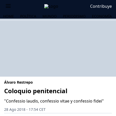
Contribuye
HOME
POLÍTICA
MUNDO
PERIODISMO
ECONOMÍA
Álvaro Restrepo
Coloquio penitencial
"Confessio laudis, confessio vitae y confessio fidei"
OS
28 Ago 2018 - 17:54 CET