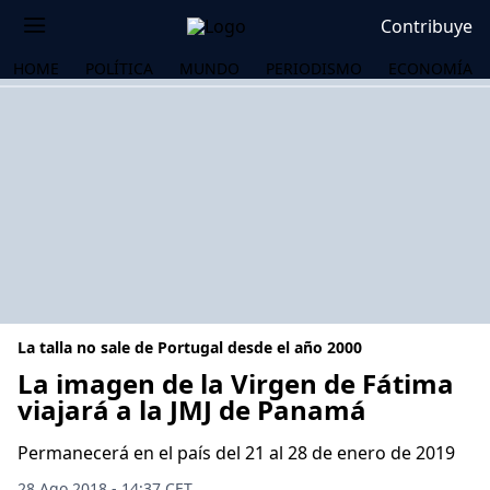
Contribuye
HOME
POLÍTICA
MUNDO
PERIODISMO
ECONOMÍA
La talla no sale de Portugal desde el año 2000
La imagen de la Virgen de Fátima
viajará a la JMJ de Panamá
OS
Permanecerá en el país del 21 al 28 de enero de 2019
28 Ago 2018 - 14:37 CET