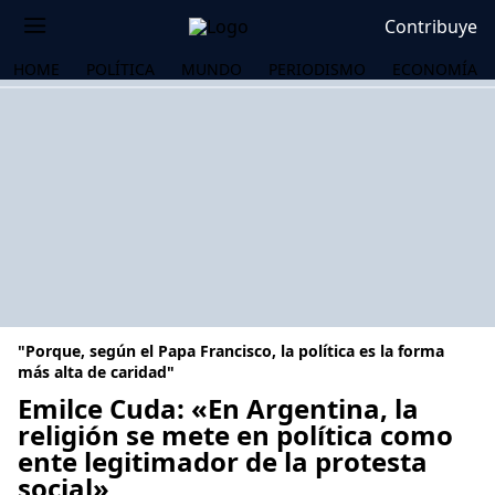
Contribuye
HOME
POLÍTICA
MUNDO
PERIODISMO
ECONOMÍA
"Porque, según el Papa Francisco, la política es la forma
más alta de caridad"
Emilce Cuda: «En Argentina, la
religión se mete en política como
OS
ente legitimador de la protesta
social»