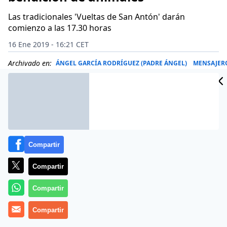
Las tradicionales 'Vueltas de San Antón' darán
comienzo a las 17.30 horas
16 Ene 2019 - 16:21 CET
Archivado en:
ÁNGEL GARCÍA RODRÍGUEZ (PADRE ÁNGEL)
MENSAJERO
Compartir
Compartir
Compartir
Compartir
La
iglesia de San Antón
de Madrid, situada en la calle