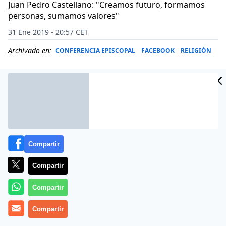
Juan Pedro Castellano: "Creamos futuro, formamos
personas, sumamos valores"
31 Ene 2019 - 20:57 CET
Archivado en:
CONFERENCIA EPISCOPAL
FACEBOOK
RELIGIÓN
Compartir
Compartir
Compartir
(
Maristas siglo XXI
Compartir
).-El pasado mes de enero, el Grupo
Edelvives impulsaba una nueva etapa en la
Fundación