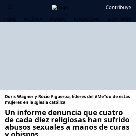
Contribuye
HOME
POLÍTICA
MUNDO
PERIODISMO
ECONOMÍA
Doris Wagner y Rocío Figueroa, líderes del #MeToo de estas
mujeres en la Iglesia católica
Un informe denuncia que cuatro
de cada diez religiosas han sufrido
OS
abusos sexuales a manos de curas
y obispos