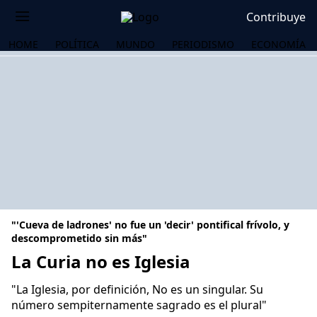
Contribuye
HOME
POLÍTICA
MUNDO
PERIODISMO
ECONOMÍA
"'Cueva de ladrones' no fue un 'decir' pontifical frívolo, y
descomprometido sin más"
La Curia no es Iglesia
OS
"La Iglesia, por definición, No es un singular. Su
número sempiternamente sagrado es el plural"