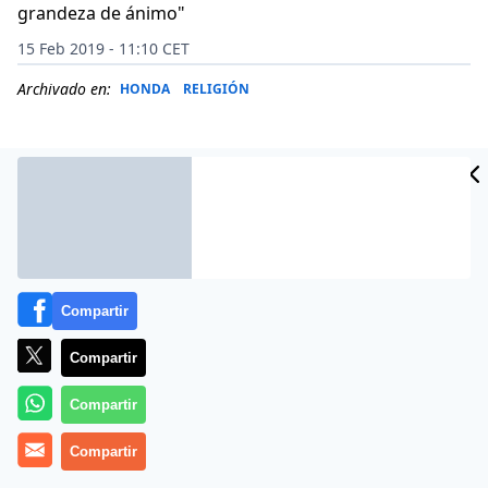
grandeza de ánimo"
15 Feb 2019 - 11:10 CET
Archivado en:
HONDA
RELIGIÓN
Compartir
Compartir
Compartir
(
Antonio Aradillas
).- «Dedicado a mis hermanos de la
Compartir
Provincia Bética que me han acompañado y ayudado a
ser un Carmelita feliz», con la nota obsequiosa de que