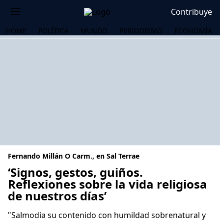
Contribuye
HOME
POLÍTICA
MUNDO
PERIODISMO
ECONOMÍA
Fernando Millán O Carm., en Sal Terrae
‘Signos, gestos, guiños.
Reflexiones sobre la vida religiosa
de nuestros días’
OS
"Salmodia su contenido con humildad sobrenatural y