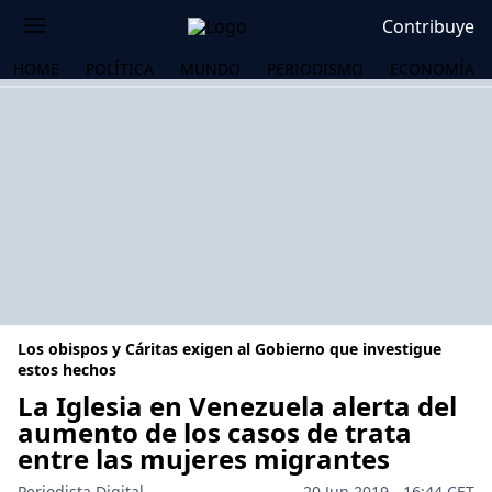
Contribuye
HOME
POLÍTICA
MUNDO
PERIODISMO
ECONOMÍA
Los obispos y Cáritas exigen al Gobierno que investigue
estos hechos
La Iglesia en Venezuela alerta del
aumento de los casos de trata
OS
entre las mujeres migrantes
Periodista Digital
20 Jun 2019 - 16:44 CET