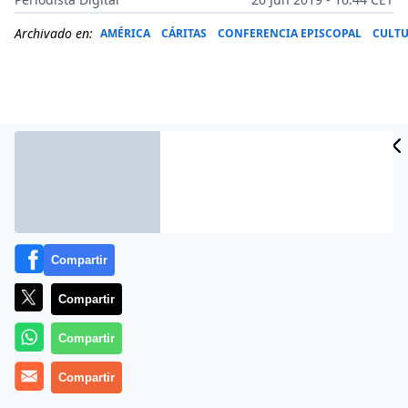
Archivado en:
AMÉRICA
CÁRITAS
CONFERENCIA EPISCOPAL
CULT
Compartir
Compartir
Más información
Compartir
Compartir