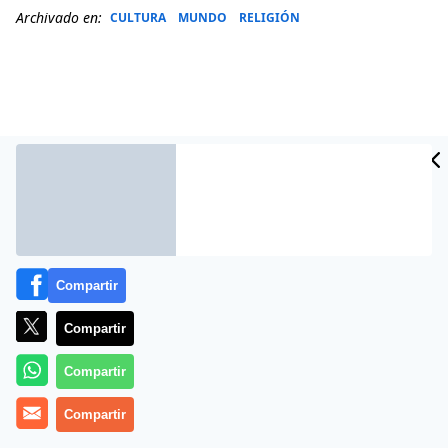
Archivado en:
CULTURA
MUNDO
RELIGIÓN
Compartir
Compartir
Más información
Compartir
Compartir