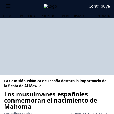
Contribuye
HOME
POLÍTICA
MUNDO
PERIODISMO
ECONOMÍA
La Comisión Islámica de España destaca la importancia de
la fiesta de Al Mawlid
Los musulmanes españoles
conmemoran el nacimiento de
OS
Mahoma
Periodista Digital
10 Nov 2019 - 06:54 CET